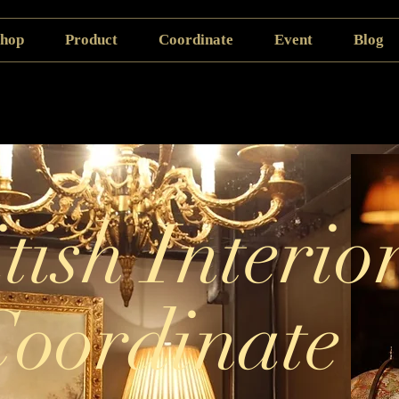
hop
Product
Coordinate
Event
Blog
tish Interio
イベント情報
Coordinate