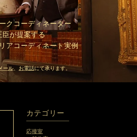
ークコーディネーター
正臣が提案する​
リアコーディネート実例
メール
、
お電話
にて承ります。
カテゴリー
応接室