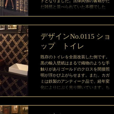
トとなりました。法律関係の書籍がた
だ雑然と並べられていた本棚でした
が、アンティークブックを100冊以上用
いて知的なイメージを与え、アンティ...
デザインNo.0115 ショ
ップ トイレ
既存のトイレを全面改装した例です。
黒の輸入壁紙はまるで織物のような手
触りがありゴールドのクロスを間接照
明が浮かび上がらせます。また、カガ
ミは鉄製のアンティーク品で、経年変
化によりにぶく光り輝いています。ち
なみにトイレも輸入品になりますが、
日本製のウオッシュレットを取り付け
て...