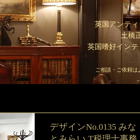
英国アンティ
土橋
英国嗜好インテ
ご相談・ご依頼は
デザインNo.0135 みな
とみらい T税理士事務