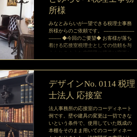
所様
みなとみらいが一望できる税理士事務
所様からのご依頼です。 --------------------
-------- ◆今回のご要望◆ お客様が落ち
着ける応接室税理士としての信頼を与
えられるような空間壁や構造は変更し
ないで家具コーディネートのみ -----------
-------
デザインNo. 0114 税理
士法人 応接室
法人事務所の応接室のコーディネート
例です。壁や建具の変更は一切できな
いという条件で、使用していた既成の
本棚をそのまま用いてのコーディネー