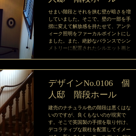
せまい階段とそれを挟む壁が暗さを増
していました。そこで、壁の一部を手
摺に変えて解放感を持たせて、アンテ
ィーク照明をファーカルポイントにし
ました。また、絶妙なバランスでシン
メトリーに配置されたシルエット画と
オリジナルステンドが踊り場からの眺
めを一層美しいものに引き立てていま
す。...
デザインNo.0106 個
人邸 階段ホール
建売のナチュラル色の階段は悪くはな
いのですが、良くもないのが現実で
す。そこで英国製の手摺を取り付け、
デコラティブな親柱を配置してイメー