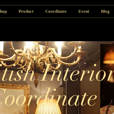
hop
Product
Coordinate
Event
Blog
tish Interio
イベント情報
Coordinate