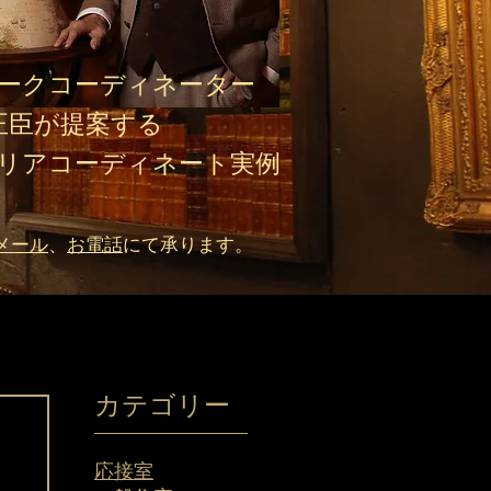
ークコーディネーター
正臣が提案する​
リアコーディネート実例
メール
、
お電話
にて承ります。
カテゴリー
応接室