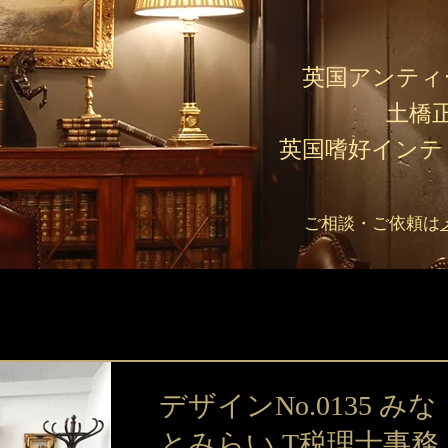
英国アンティ
土橋
英国嗜好インテ
ご相談・ご依頼は
デザインNo.0135 みな
とみらい T税理士事務