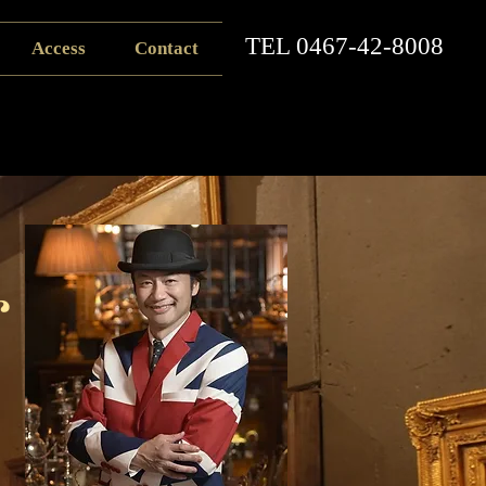
​TEL
0467-42-8008
Access
Contact
r