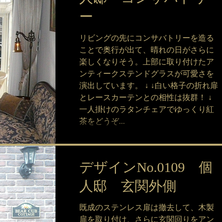
ー
リビングの先にコンサバトリーを造る
ことで奥行が出て、晴れの日がさらに
楽しくなりそう。上部に取り付けたア
ンティークステンドグラスが可愛さを
演出しています。 ↓ ↓白い格子の折れ扉
とレースカーテンとの相性は抜群！ ↓
一人掛けのラタンチェアでゆっくり紅
茶をどうぞ...
デザインNo.0109 個
人邸 玄関外側
既成のステンレス扉は撤去して、木製
扉を取り付け、さらに玄関回りをアン