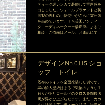
ティーク調レンガで装飾して重厚感を
出しました。ウォールブラケットと英
国製の表札の小物使いがさらに雰囲気
を高めています。 ↓ ※英国アンティー
クコーディネーター土橋正臣によるご
相談・ご依頼はメール、お電話にて...
デザインNo.0115 ショ
ップ トイレ
既存のトイレを全面改装した例です。
黒の輸入壁紙はまるで織物のような手
触りがありゴールドのクロスを間接照
明が浮かび上がらせます。また、カガ
ミは鉄製のアンティーク品で、経年変