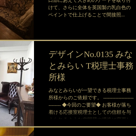
口部にあえて大きめのゲートを取り付
けて、さらに全体を英国製の乳白色の
ペイントで仕上げることで間接照...
デザインNo.0135 みな
とみらい T税理士事務
所様
みなとみらいが一望できる税理士事務
所様からのご依頼です。 --------------------
-------- ◆今回のご要望◆ お客様が落ち
着ける応接室税理士としての信頼を与
えられるような空間壁や構造は変更し
ないで家具コーディネートのみ -----------
-------