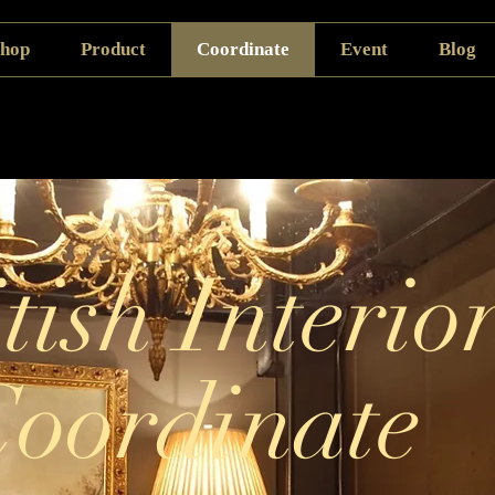
hop
Product
Coordinate
Event
Blog
tish Interio
イベント情報
oordinate