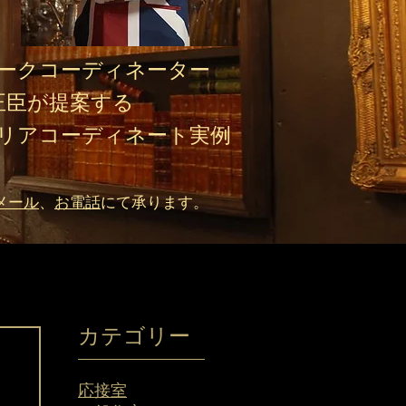
ークコーディネーター
正臣が提案する​
リアコーディネート実例
メール
、
お電話
にて承ります。
カテゴリー
応接室