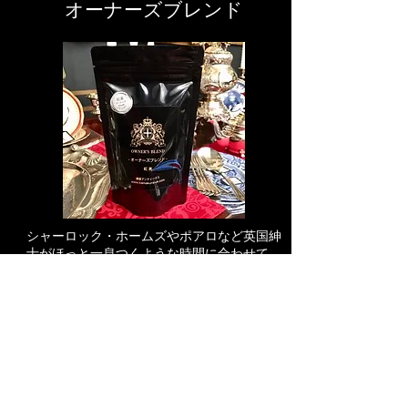
オーナーズブレンド
シャーロック・ホームズやポアロなど英国紳
士がほっと一息つくような時間に合わせて…
マイルドな喉越しと柔らかいスモーキーな香
りが特徴。午後のひとときにぴったりなブレ
ンド。
​茶葉 100g：2,100円（税抜）
ウェブショップでご注文