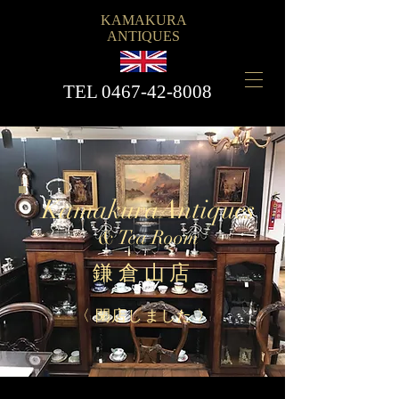
KAMAKURA
ANTIQUES
​TEL
0467-42-8008
KamakuraAntiques
& Tea Room
​鎌倉山店
〈 閉店しました 〉