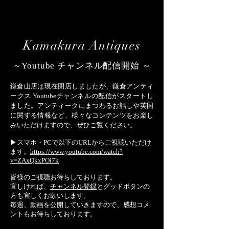
Kamakura Antiques
～Youtube チャンネル配信開始 ～
鎌倉山店は現在閉店しましたが、鎌倉アンティ
ークス Youtubeチャンネルの配信がスタートし
ました。アンティークにまつわるお話しや英国
に関する情報など、様々なコンテンツをお楽し
みいただけますので、ぜひご覧ください。
▶スマホ・PCで以下のURLからご視聴いただけ
ます。
https://www.youtube.com/watch?
v=ZAxQkxPOi7k
皆様のご視聴お待ちしております。
宜しければ、
チャンネル登録
とグッドボタンの
方も宜しくお願いします。
毎週、動画を公開していきますので、感想コメ
ントもお待ちしております。