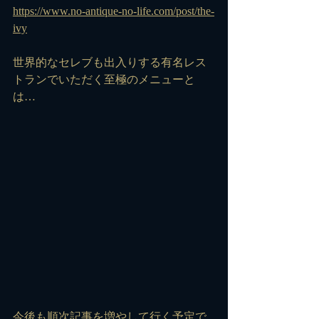
https://www.no-antique-no-life.com/post/the-
ivy
世界的なセレブも出入りする有名レス
トランでいただく至極のメニューと
は…
今後も順次記事を増やして行く予定で