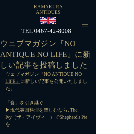
KAMAKURA
ANTIQUES
​TEL
0467-42-8008
ウェブマガジン『NO
ANTIQUE NO LIFE』に新
しい記事を投稿しました
ウェブマガジン
『NO ANTIQUE NO 
LIFE』
に新しい記事を公開いたしまし
た。
「食」を引き継ぐ
▶現代英国料理を楽しむなら､The 
Ivy（ザ・アイヴィー）でShepherd's Pie
を