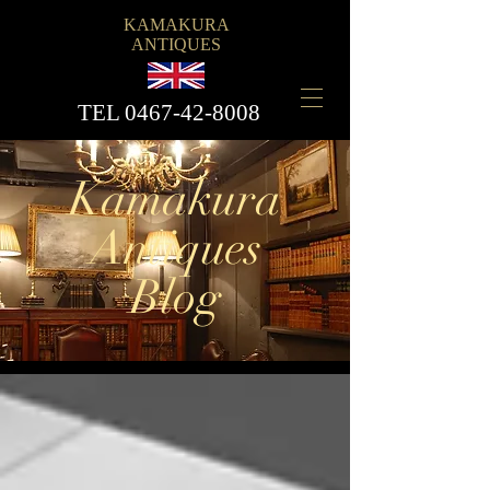
KAMAKURA
ANTIQUES
​TEL
0467-42-8008
Kamakura
Antiques
Blog