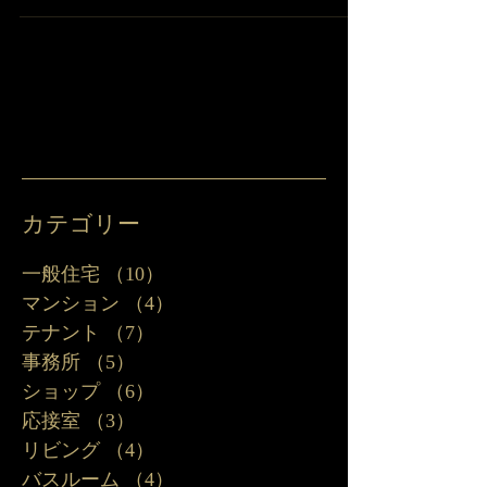
ぐ ▶現代英国料理を楽しむなら､The Ivy（ザ・
アイヴィー）でShepherd's Pieを https://www.no-
antique-no-life.com/po...
カテゴリー
一般住宅
（10）
10件の記事
マンション
（4）
4件の記事
テナント
（7）
7件の記事
事務所
（5）
5件の記事
ショップ
（6）
6件の記事
応接室
（3）
3件の記事