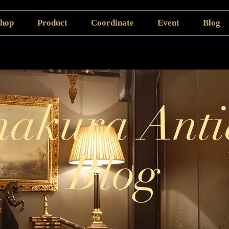
hop
Product
Coordinate
Event
Blog
akura Anti
Blog