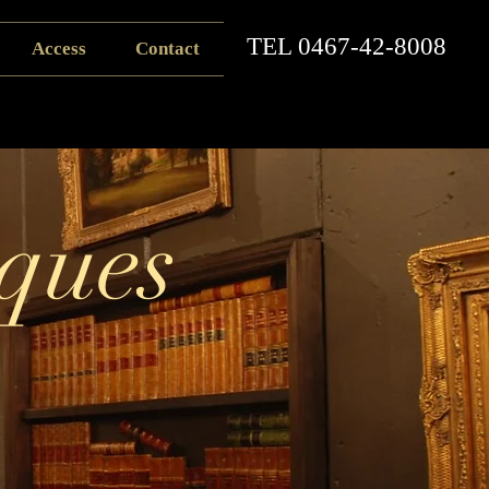
​TEL
0467-42-8008
Access
Contact
ques