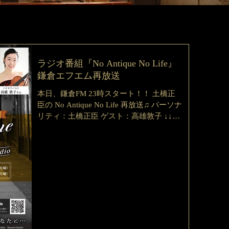
ラジオ番組『No Antique No Life』
鎌倉エフエム再放送
本日、鎌倉FM 23時スタート！！ 土橋正
臣の No Antique No Life 再放送♫ パーソナ
リティ：土橋正臣 ゲスト：高雄敦子 ↓↓以
下のURLからお聴きいただけます↓↓
https://www.jcbasimul.com/radio/768/...