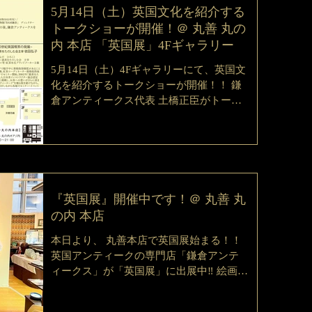
5月14日（土）英国文化を紹介する
トークショーが開催！＠ 丸善 丸の
内 本店 「英国展」4Fギャラリー
5月14日（土）4Fギャラリーにて、英国文
化を紹介するトークショーが開催！！ 鎌
倉アンティークス代表 土橋正臣がトーク
進行役を務めます！ ギャラリー・トーク
ショーは「入場無料」「予約不要」で
す。座ってゆっくりお楽しみ頂けるお席
のご用意もございます。お席をご希望の
際は4Fギャ...
『英国展』開催中です！＠ 丸善 丸
の内 本店
本日より、 丸善本店で英国展始まる！！
英国アンティークの専門店「鎌倉アンテ
ィークス」が「英国展」に出展中‼️ 絵画
や、食器・カトラリーといった雑貨だけ
でなく家具も御覧いただけるスペシャル