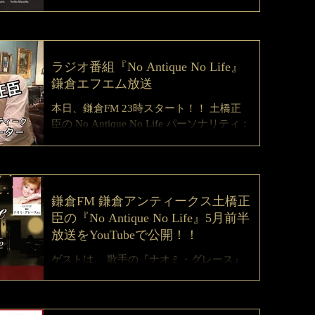
ラジオ番組『No Antique No Life』
鎌倉エフエム放送
本日、鎌倉FM 23時スタート！！ 土橋正
臣の No Antique No Life パーソナリティ：
土橋正臣 ゲスト：高雄敦子 バイオリニス
トの高雄敦子さんと土橋正臣がYouTubeで
ちょっとだけラジオの番宣してます！！
↓↓↓是非、ご覧ください↓↓↓...
鎌倉FM 鎌倉アンティークス土橋正
臣の『No Antique No Life』5月前半
放送をYouTubeで公開！！
ゲストは、 歌手の『ナオミ・グレース』
さんです。 ２人で繰り広げられるトーク
は、モデルから歌手になられたきっかけ
のお話や、現在の活動のお話まで貴重ト