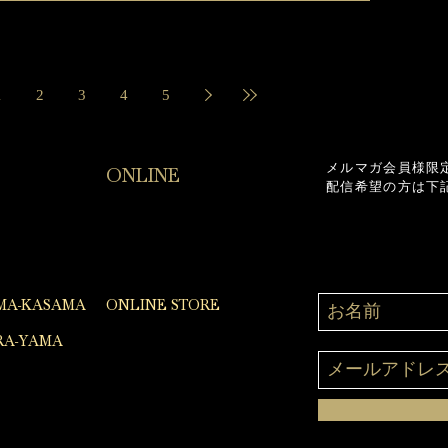
ショップとして登場。 エリザベス女王の
プラチナジュビリー記念ベアーも登
場！！ 出展期間...
1
2
3
4
5
メルマガ会員様限
ONLINE
配信希望の方は下
MA-KASAMA
ONLINE STORE
A-YAMA