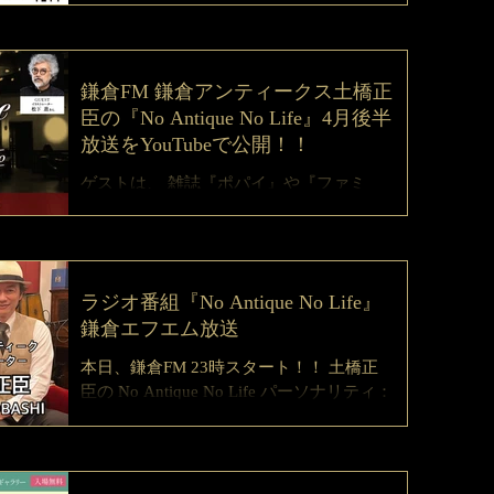
料」「予約不要」 皆様のご参加お待ちし
ております。 ↓↓↓詳細はこちらから↓↓↓...
鎌倉FM 鎌倉アンティークス土橋正
臣の『No Antique No Life』4月後半
放送をYouTubeで公開！！
ゲストは、 雑誌『ポパイ』や『ファミ
通』などの表紙イラストや、ガンバ大阪
のマスコット『ガンバボーイ』のデザイ
ンなどで有名な世界的に活躍するイラス
トレーター『松下進』さんです。 ２人で
ラジオ番組『No Antique No Life』
繰り広げられるトークは、イラストレー
鎌倉エフエム放送
ターになられたきっかけのお話や、イギ
リスや音楽のお話など...
本日、鎌倉FM 23時スタート！！ 土橋正
臣の No Antique No Life パーソナリティ：
土橋正臣 ゲスト：福満景子 フリーアナウ
ンサーの福満景子さんと土橋正臣が
YouTubeでちょっとだけラジオの番宣して
ます！！ ↓↓↓是非、ご覧ください↓↓↓...