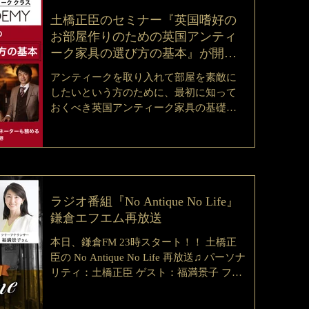
ークを繰り広げています。 聴き逃した方
土橋正臣のセミナー『英国嗜好の
は、ぜひチェックして下さいね。 以下の
お部屋作りのための英国アンティ
URLからお聴きいただけます。...
ーク家具の選び方の基本』が開
催！＠ The Playhouse （ヴァルカナ
アンティークを取り入れて部屋を素敵に
イズ）
したいという方のために、最初に知って
おくべき英国アンティーク家具の基礎知
識のセミナーです。 どんな様式（スタイ
ル）、どんな木材を選べばいいかなど、
時代背景を交えてお伝えします。 また、
現代でも使える英国アンティーク家具を
具体的に紹介し、英...
ラジオ番組『No Antique No Life』
鎌倉エフエム再放送
本日、鎌倉FM 23時スタート！！ 土橋正
臣の No Antique No Life 再放送♫ パーソナ
リティ：土橋正臣 ゲスト：福満景子 フリ
ーアナウンサーの福満景子さんと土橋正
臣がYouTubeでちょっとだけラジオの番宣