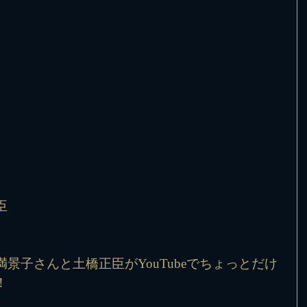
臣
景子さんと土橋正臣がYouTubeでちょっとだけ
！