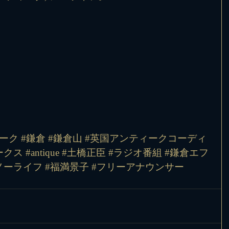
ーク
#鎌倉
#鎌倉山
#英国アンティークコーディ
ークス
#antique
#土橋正臣
#ラジオ番組
#鎌倉エフ
ノーライフ
#福満景子
#フリーアナウンサー