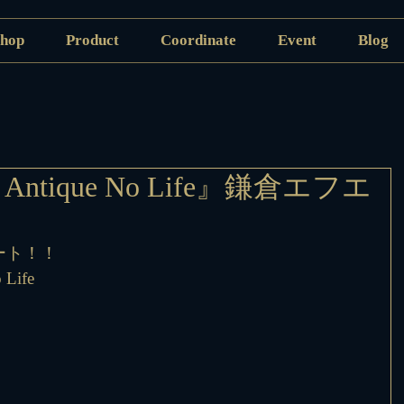
hop
Product
Coordinate
Event
Blog
ntique No Life』鎌倉エフエ
ート！！
Life