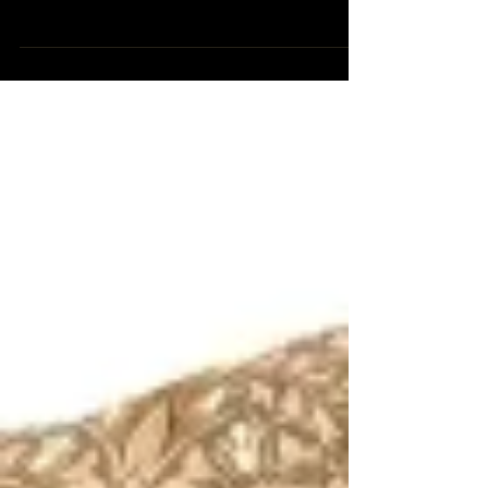
ークス土橋正臣の 『No Antique No Life』 今回
のゲストは写真家『森 日出夫』さん。 森さん
は、あのハマのメリーさんを見出し、50年に渡
り横浜の「記憶を記録」し続けます。...