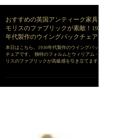
おすすめの英国アンティーク家具｜
モリスのファブリックが素敵！1930
年代製作のウイングバックチェア
本日はこちら。1930年代製作のウイングバック
チェアです。 独特のフォルムとウィリアム・モ
リスのファブリックが高級感を引き立てます。
体をすっぽりと包み込むような座り心地で、こ
んな素敵なチェアに体を預けたら贅沢な寛ぎタ
イムを送れそうですね。...