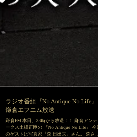
ラジオ番組『No Antique No Life』
鎌倉エフエム放送
鎌倉FM 本日、23時から放送！！ 鎌倉アンティ