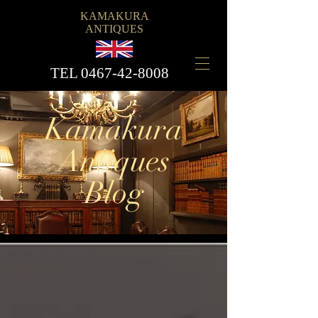
KAMAKURA
ANTIQUES
​TEL
0467-42-8008
Kamakura
Antiques
Blog