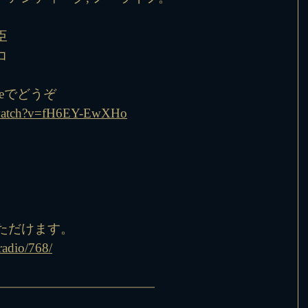
臣
コ
beでどうぞ
/watch?v=fH6EY-EwXHo
ただけます。
radio/768/