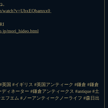
ね。
com/watch?v=UbxEQbamxx0 
RI
o.jp/mori_hideo.html
#英国
#イギリス
#英国アンティーク
#鎌倉
#鎌倉
ーディネーター
#鎌倉アンティークス
#antique
#土
倉エフエム
#ノーアンティークノーライフ
#森日出