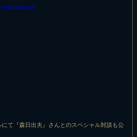
h?v=UbxEQbamxx0
ンネルにて『森日出夫』さんとのスペシャル対談も公