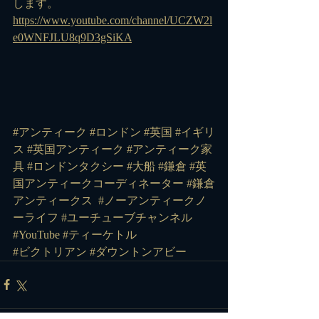
します。
https://www.youtube.com/channel/UCZW2l
e0WNFJLU8q9D3gSiKA
#アンティーク #ロンドン #英国 #イギリ
ス #英国アンティーク #アンティーク家
具 #ロンドンタクシー #大船 #鎌倉 #英
国アンティークコーディネーター #鎌倉
アンティークス 
#ノーアンティークノ
ーライフ
#ユーチューブチャンネル
#YouTube
#ティーケトル
#ビクトリアン
#ダウントンアビー