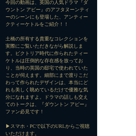
今回の動画は、英国の人気ドラマ『ダ
ウントン アビー』のアフタヌーンティ
ーのシーンにも登場した、アンティー
クティーケトルをご紹介！！
土橋の所有する貴重なコレクションを
実際にご覧いただきながら解説しま
す。ビクトリア時代に作られたティー
ケトルは圧倒的な存在感を放ってお
り、当時の英国の邸宅で使われていた
ことが伺えます。細部にまで渡りこだ
わって作られたデザインは、本当にど
れも美しく眺めているだけで優雅な気
分になれますよ。ドラマの話しも交え
てのトークは、『ダウントン アビー』
ファン必見です！
▶スマホ・PCで以下のURLからご視聴
いただけます。　