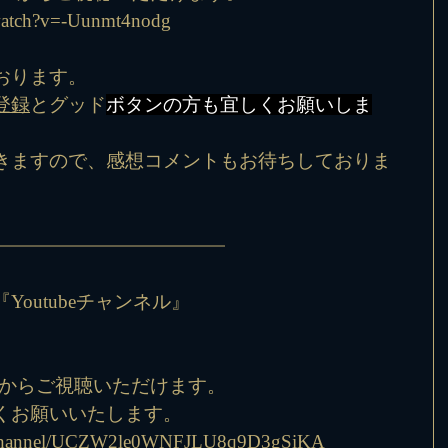
watch?v=-Uunmt4nodg
おります。
登録
とグッド
ボタンの方も宜しくお願いしま
きますので、感想コメントもお待ちしておりま
outubeチャンネル』
Lからご視聴いただけます。
くお願いいたします。
m/channel/UCZW2le0WNFJLU8q9D3gSiKA