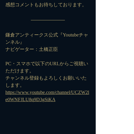
感想コメントもお待ちしております。
鎌倉アンティークス公式『Youtubeチャ
ンネル』
ナビゲーター：土橋正臣
PC・スマホで以下のURLからご視聴い
ただけます。
チャンネル登録もよろしくお願いいた
します。
https://www.youtube.com/channel/UCZW2l
e0WNFJLU8q9D3gSiKA