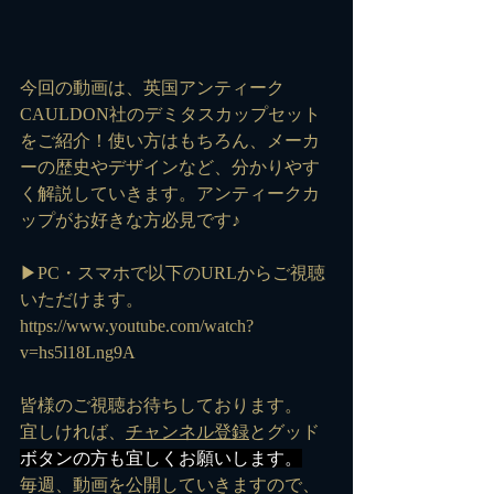
今回の動画は、英国アンティーク
CAULDON社のデミタスカップセット
をご紹介！使い方はもちろん、メーカ
ーの歴史やデザインなど、分かりやす
く解説していきます。アンティークカ
ップがお好きな方必見です♪
▶PC・スマホで以下のURLからご視聴
いただけます。
https://www.youtube.com/watch?
v=hs5l18Lng9A
皆様のご視聴お待ちしております。
宜しければ、
チャンネル登録
とグッド
ボタンの方も宜しくお願いします。
毎週、動画を公開していきますので、