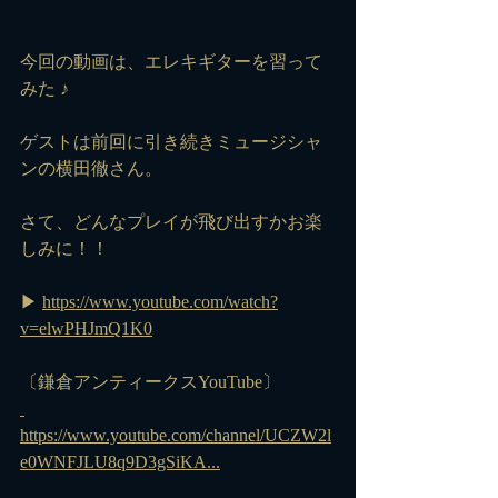
今回の動画は、エレキギターを習って
みた ♪
ゲストは前回に引き続きミュージシャ
ンの横田徹さん。
さて、どんなプレイが飛び出すかお楽
しみに！！
▶ 
https://www.youtube.com/watch?
v=elwPHJmQ1K0
〔鎌倉アンティークスYouTube〕
https://www.youtube.com/channel/UCZW2l
e0WNFJLU8q9D3gSiKA...