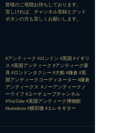
皆様のご視聴お待ちしております。
宜しければ、チャンネル登録とグッド
ボタンの方も宜しくお願いします。
#アンティーク #ロンドン #英国 #イギリ
ス #英国アンティーク #アンティーク家
具 #ロンドンタクシー #大船 #鎌倉 #英
国アンティークコーディネーター #鎌倉
アンティークス 
#ノーアンティークノ
ーライフ
#ユーチューブチャンネル
#YouTube
#英国アンティーク博物館
#kamakura
#横田徹
#エレキギター