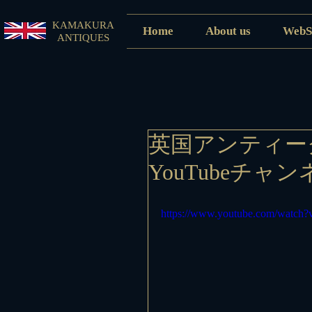
KAMAKURA
Home
About us
WebS
ANTIQUES
英国アンティー
YouTubeチ
https://www.youtube.com/watch