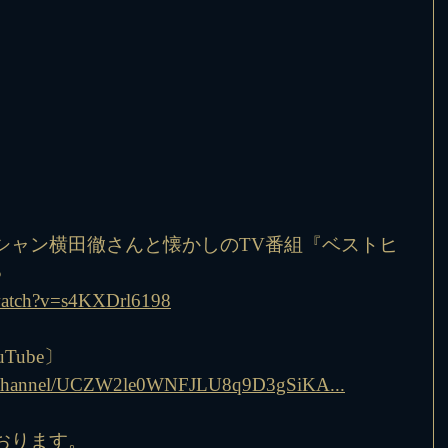
シャン横田徹さんと懐かしのTV番組『ベストヒ
♪
watch?v=s4KXDrl6198
Tube〕
om/channel/UCZW2le0WNFJLU8q9D3gSiKA...
おります。