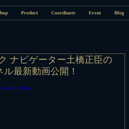
hop
Product
Coordinate
Event
Blog
ク ナビゲーター土橋正臣の
ャンネル最新動画公開！
h?v=ZCziDTxSNlw