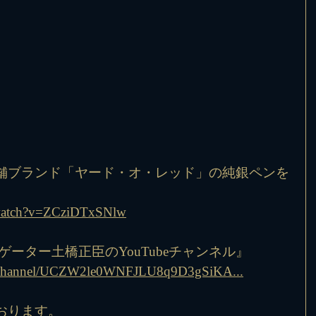
舗ブランド「ヤード・オ・レッド」の純銀ペンを
/watch?v=ZCziDTxSNlw
ゲーター土橋正臣のYouTubeチャンネル』
om/channel/UCZW2le0WNFJLU8q9D3gSiKA...
おります。