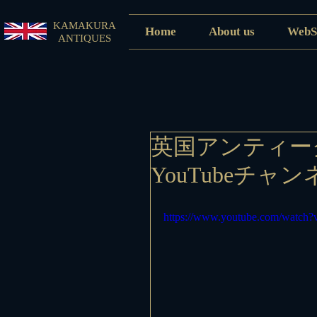
KAMAKURA
Home
About us
WebS
ANTIQUES
英国アンティー
YouTubeチ
https://www.youtube.com/watc