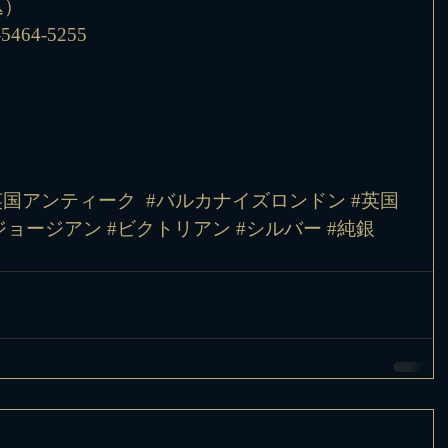
込）
64-5255
英国アンティーク
#バルカナイズロンドン
#英国
ジョージアン
#ビクトリアン
#シルバー
#純銀