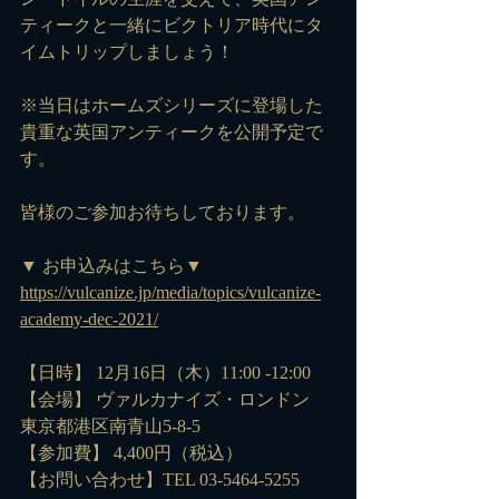
ティークと一緒にビクトリア時代にタ
イムトリップしましょう！
※当日はホームズシリーズに登場した
貴重な英国アンティークを公開予定で
す。
皆様のご参加お待ちしております。
▼ お申込みはこちら▼
https://vulcanize.jp/media/topics/vulcanize-
academy-dec-2021/
【日時】 12月16日（木）11:00 -12:00
【会場】 ヴァルカナイズ・ロンドン
東京都港区南青山5-8-5
【参加費】 4,400円（税込）
【お問い合わせ】TEL 03-5464-5255