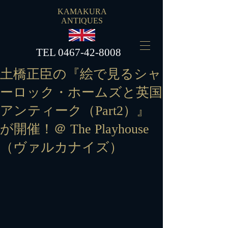
KAMAKURA
ANTIQUES
​TEL
0467-42-8008
土橋正臣の『絵で見るシャ
ーロック・ホームズと英国
アンティーク（Part2）』
が開催！＠ The Playhouse
（ヴァルカナイズ）