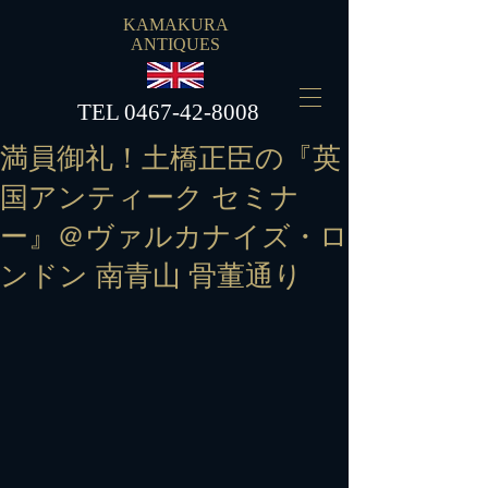
KAMAKURA
ANTIQUES
​TEL
0467-42-8008
満員御礼！土橋正臣の『英
国アンティーク セミナ
ー』＠ヴァルカナイズ・ロ
ンドン 南青山 骨董通り