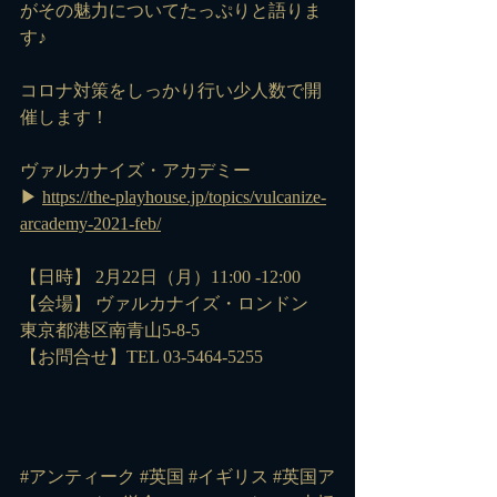
がその魅力についてたっぷりと語りま
す♪
コロナ対策をしっかり行い少人数で開
催します！
ヴァルカナイズ・アカデミー
▶ 
https://the-playhouse.jp/topics/vulcanize-
arcademy-2021-feb/
【日時】 2月22日（月）11:00 -12:00
【会場】 ヴァルカナイズ・ロンドン
東京都港区南青山5-8-5
【お問合せ】TEL 03-5464-5255
#アンティーク #英国 #イギリス #英国ア