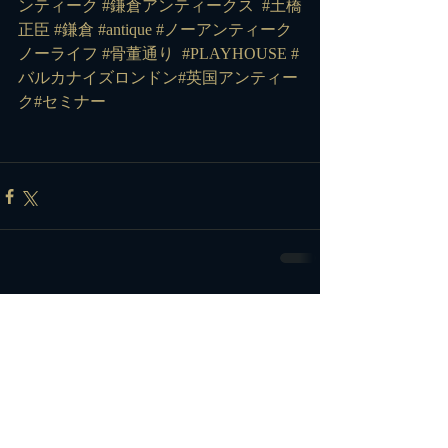
ンティーク #鎌倉アンティークス 
#土橋
正臣
#鎌倉
#antique
#ノーアンティーク
ノーライフ
#骨董通り
#PLAYHOUSE
#
バルカナイズロンドン
#英国アンティー
ク#セミナー
コメント
コメントを追加…