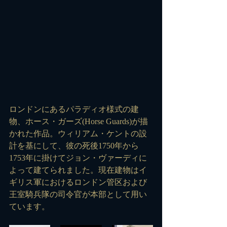
ロンドンにあるパラディオ様式の建
物、ホース・ガーズ(Horse Guards)が描
かれた作品。ウィリアム・ケントの設
計を基にして、彼の死後1750年から
1753年に掛けてジョン・ヴァーディに
よって建てられました。現在建物はイ
ギリス軍におけるロンドン管区および
王室騎兵隊の司令官が本部として用い
ています。