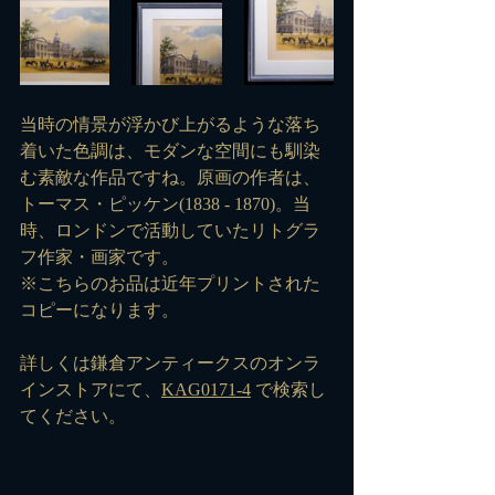
当時の情景が浮かび上がるような落ち
着いた色調は、モダンな空間にも馴染
む素敵な作品ですね。原画の作者は、
トーマス・ピッケン(1838 - 1870)。当
時、ロンドンで活動していたリトグラ
フ作家・画家です。
※こちらのお品は近年プリントされた
コピーになります。
詳しくは鎌倉アンティークスのオンラ
インストアにて、
KAG0171-4
 で検索し
てください。