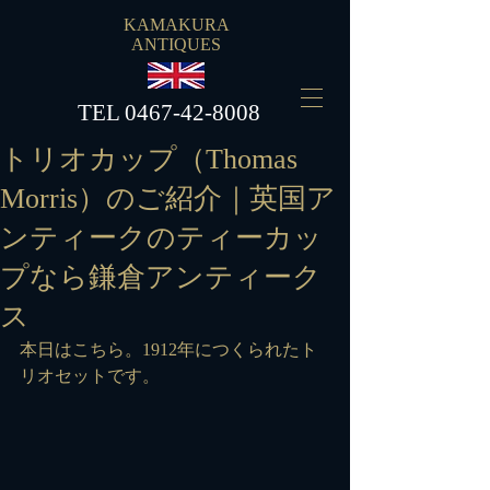
KAMAKURA
ANTIQUES
​TEL
0467-42-8008
トリオカップ（Thomas
Morris）のご紹介｜英国ア
ンティークのティーカッ
プなら鎌倉アンティーク
ス
本日はこちら。1912年につくられたト
リオセットです。