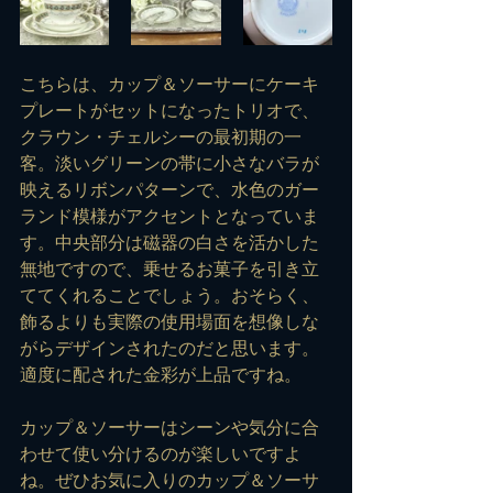
こちらは、カップ＆ソーサーにケーキ
プレートがセットになったトリオで、
クラウン・チェルシーの最初期の一
客。淡いグリーンの帯に小さなバラが
映えるリボンパターンで、水色のガー
ランド模様がアクセントとなっていま
す。中央部分は磁器の白さを活かした
無地ですので、乗せるお菓子を引き立
ててくれることでしょう。おそらく、
飾るよりも実際の使用場面を想像しな
がらデザインされたのだと思います。
適度に配された金彩が上品ですね。
カップ＆ソーサーはシーンや気分に合
わせて使い分けるのが楽しいですよ
ね。ぜひお気に入りのカップ＆ソーサ