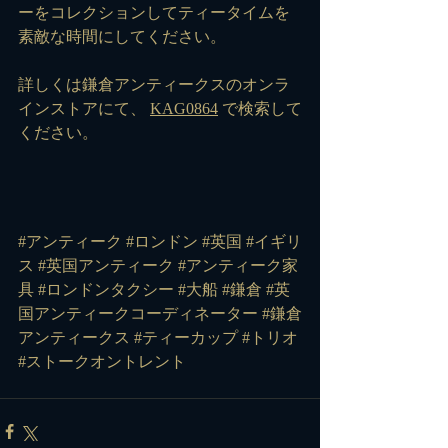
ーをコレクションしてティータイムを
素敵な時間にしてください。
詳しくは鎌倉アンティークスのオンラ
インストアにて、 
KAG0864
 で検索して
ください。
#アンティーク
#ロンドン
#英国
#イギリ
ス
#英国アンティーク
#アンティーク家
具
#ロンドンタクシー
#大船
#鎌倉
#英
国アンティークコーディネーター
#鎌倉
アンティークス
#ティーカップ
#トリオ
#ストークオントレント