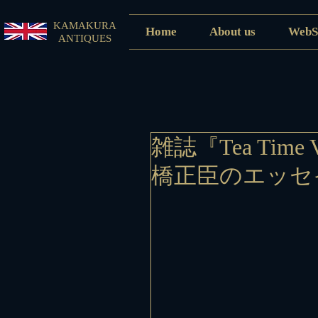
KAMAKURA
Home
About us
WebS
ANTIQUES
雑誌『Tea Tim
橋正臣のエッセ