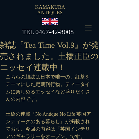
KAMAKURA
ANTIQUES
​TEL
0467-42-8008
雑誌『Tea Time Vol.9』が発
売されました。土橋正臣の
エッセイ連載中！
こちらの雑誌は日本で唯一の、紅茶を
テーマにした定期刊行物。ティータイ
ムに楽しめるエッセイなど盛りだくさ
んの内容です。
土橋の連載『No Antique No Life 英国ア
ンティークのある暮らし』が掲載され
ており、今回の内容は「英国インテリ
アのギャラリーをオープン」です。