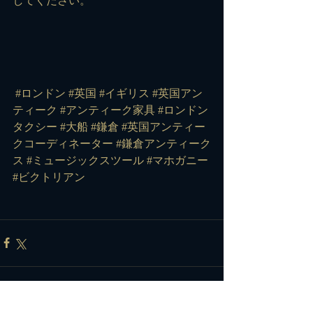
してください。
#ロンドン
#英国
#イギリス
#英国アン
ティーク
#アンティーク家具
#ロンドン
タクシー
#大船
#鎌倉
#英国アンティー
クコーディネーター
#鎌倉アンティーク
ス
#ミュージックスツール
#マホガニー
#ビクトリアン