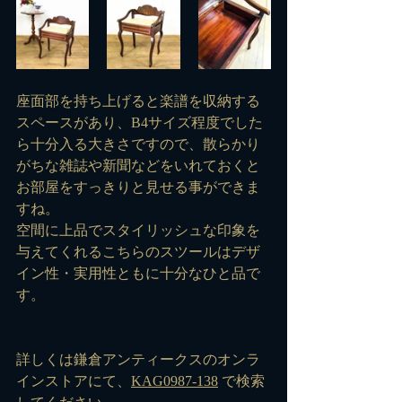
座面部を持ち上げると楽譜を収納する
スペースがあり、B4サイズ程度でした
ら十分入る大きさですので、散らかり
がちな雑誌や新聞などをいれておくと
お部屋をすっきりと見せる事ができま
すね。
空間に上品でスタイリッシュな印象を
与えてくれるこちらのスツールはデザ
イン性・実用性ともに十分なひと品で
す。
詳しくは鎌倉アンティークスのオンラ
インストアにて、
KAG0987-138
 で検索