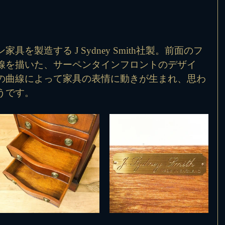
を製造する J Sydney Smith社製。前面のフ
線を描いた、サーペンタインフロントのデザイ
の曲線によって家具の表情に動きが生まれ、思わ
うです。