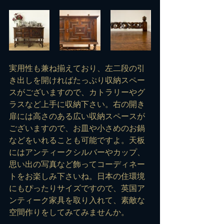
実用性も兼ね揃えており、左二段の引
き出しを開ければたっぷり収納スペー
スがございますので、カトラリーやグ
ラスなど上手に収納下さい。右の開き
扉には高さのある広い収納スペースが
ございますので、お皿や小さめのお鍋
などをいれることも可能ですよ。天板
にはアンティークシルバーやカップ、
思い出の写真など飾ってコーディネー
トをお楽しみ下さいね。日本の住環境
にもぴったりサイズですので、英国ア
ンティーク家具を取り入れて、素敵な
空間作りをしてみてみませんか。