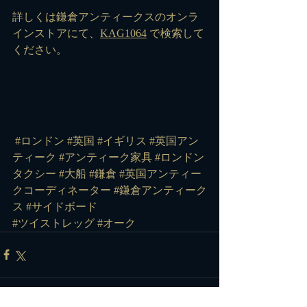
詳しくは鎌倉アンティークスのオンラ
インストアにて、
KAG1064
 で検索して
ください。
#ロンドン
#英国
#イギリス
#英国アン
ティーク
#アンティーク家具
#ロンドン
タクシー
#大船
#鎌倉
#英国アンティー
クコーディネーター
#鎌倉アンティーク
ス
#サイドボード
#ツイストレッグ
#オーク