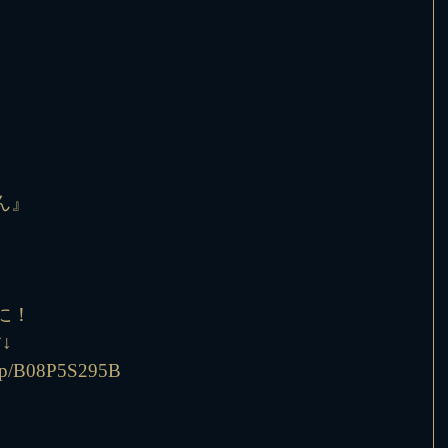
ん』
、
に！
↓
/dp/B08P5S295B