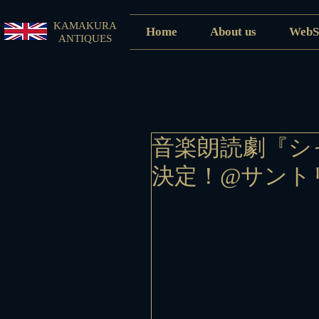
KAMAKURA
Home
About us
WebS
ANTIQUES
音楽朗読劇『シ
決定！@サント