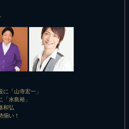
。
役に「山寺宏一」
に「水島裕」
路和弘
勢揃い！