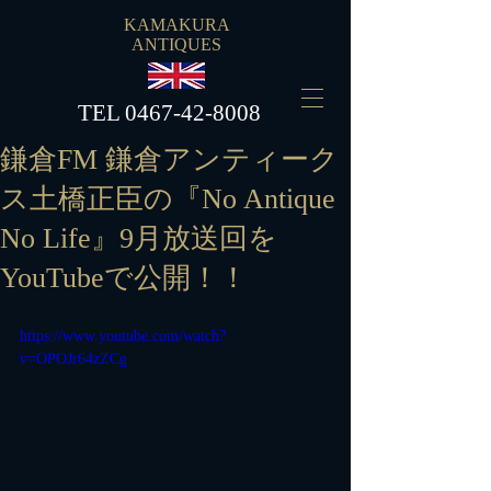
KAMAKURA
ANTIQUES
​TEL
0467-42-8008
鎌倉FM 鎌倉アンティーク
ス土橋正臣の『No Antique
No Life』9月放送回を
YouTubeで公開！！
https://www.youtube.com/watch?
v=OPOJr64zZCg