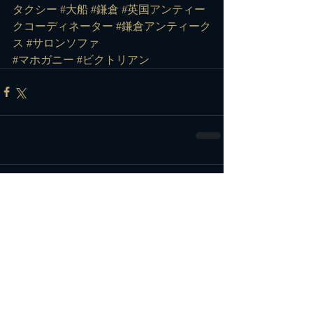
タクシー
#大船
#鎌倉
#英国アンティー
クコーディネーター
#鎌倉アンティーク
ス
#サロンソファ
#マホガニー
#ビクトリアン
コメント
コメントを追加…
カテゴリー