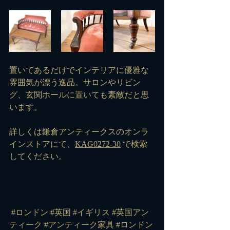
置いてあるだけでインテリアに優雅な
雰囲気が漂う逸品。サロンやリビン
グ、玄関ホールに置いても素敵だと思
います。
詳しくは鎌倉アンティークスのオンラ
インストアにて、
KAG0272-30
 で検索
してください。
#ロンドン
#英国
#イギリス
#英国アン
ティーク
#アンティーク家具
#ロンドン