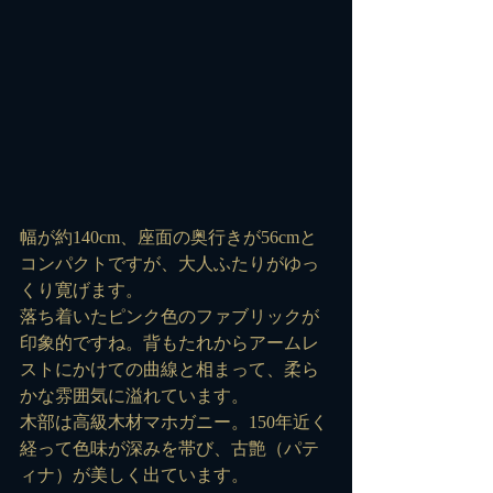
幅が約140cm、座面の奥行きが56cmと
コンパクトですが、大人ふたりがゆっ
くり寛げます。
落ち着いたピンク色のファブリックが
印象的ですね。背もたれからアームレ
ストにかけての曲線と相まって、柔ら
かな雰囲気に溢れています。
木部は高級木材マホガニー。150年近く
経って色味が深みを帯び、古艶（パテ
ィナ）が美しく出ています。