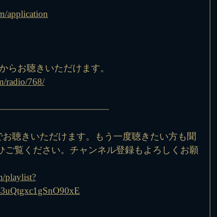
m/application
Lからお聴きいただけます。
m/radio/768/
beでお聴きいただけます。もう一度聴きたい方も聞
ひご覧ください。チャンネル登録もよろしくお願
/playlist?
s3uQtgxc1gSnO90xE