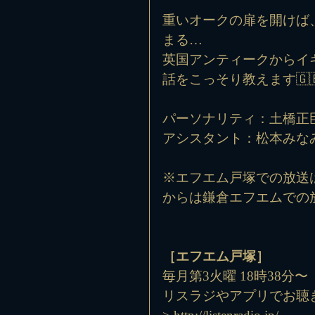
重いオークの扉を開けば
まる…
英国アンティークからイ
話をこっそり教えます🇬
パーソナリティ：土橋正
アシスタント：松本みな
※エフエム戸塚での放送は
からは鎌倉エフエムでの
［エフエム戸塚］
毎月第3火曜 18時38分〜
リスラジやアプリでお聴