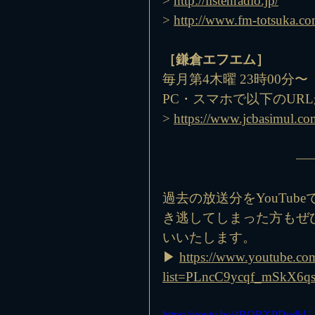
> 
http://listenradio.jp/
> 
http://www.fm-totsuka.co
［鎌倉エフエム］
毎月第4木曜 23時00分〜
PC・スマホで以下のUR
> 
https://www.jcbasimul.co
過去の放送分をYouTu
き逃してしまった方もぜ
いいたします。
▶ 
https://www.youtube.com
list=PLncC9ycqf_mSkX6q
https://youtu.be/4BORXPDvdkU