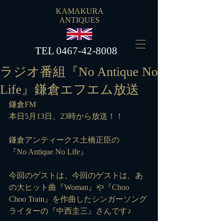
KAMAKURA
ANTIQUES
​TEL
0467-42-8008
ラジオ番組『No Antique No
Life』鎌倉エフエム放送
鎌倉FM 
本日5月13日、23時から放送！！
鎌倉アンティークス土橋正臣の
『No Antique No Life』
今回のゲストは、今回のゲストは、あ
の大ヒット曲『Woman』や『Choo 
Choo Train』を作曲したシンガーソング
ライターの『中西圭三』さんです♪