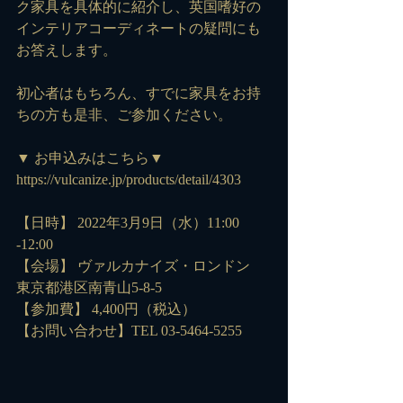
ク家具を具体的に紹介し、英国嗜好の
インテリアコーディネートの疑問にも
お答えします。
初心者はもちろん、すでに家具をお持
ちの方も是非、ご参加ください。
▼ お申込みはこちら▼
https://vulcanize.jp/products/detail/4303
【日時】 2022年3月9日（水）11:00 
-12:00
【会場】 ヴァルカナイズ・ロンドン
東京都港区南青山5-8-5
【参加費】 4,400円（税込）
【お問い合わせ】TEL 03-5464-5255