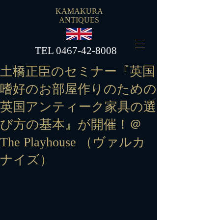
KAMAKURA
ANTIQUES
​TEL
0467-42-8008
土橋正臣のセミナー『英国
嗜好のお部屋作りのための
英国アンティーク家具の選
び方の基本』が開催！＠
The Playhouse （ヴァルカ
ナイズ）