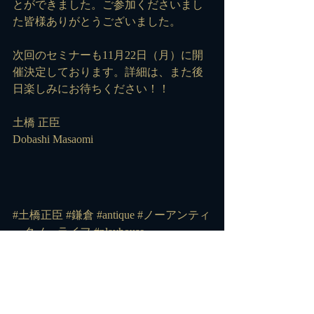
とができました。ご参加くださいまし
た皆様ありがとうございました。
次回のセミナーも11月22日（月）に開
催決定しております。詳細は、また後
日楽しみにお待ちください！！
土橋 正臣
Dobashi Masaomi
#土橋正臣
#鎌倉
#antique
#ノーアンティ
ークノーライフ
#playhouse
#vulcanizelondon
#バルカナイズロンド
ン
#英国王朝
#英国史