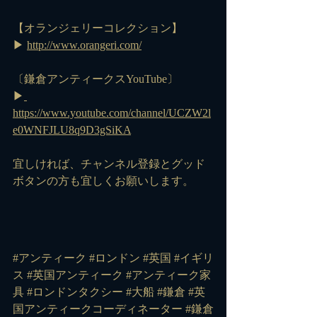
【オランジェリーコレクション】
▶ 
http://www.orangeri.com/
〔鎌倉アンティークスYouTube〕
▶
https://www.youtube.com/channel/UCZW2l
e0WNFJLU8q9D3gSiKA
宜しければ、チャンネル登録とグッド
ボタンの方も宜しくお願いします。
#アンティーク #ロンドン #英国 #イギリ
ス #英国アンティーク #アンティーク家
具 #ロンドンタクシー #大船 #鎌倉 #英
国アンティークコーディネーター #鎌倉