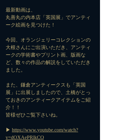
最新動画は、
丸善丸の内本店「英国展」でアンティ
ーク絵画を見つけた！
今回、オランジェリーコレクションの
大根さんにご出演いただき、アンティ
ークの学術書やプリント画、版画な
ど、数々の作品の解説をしていただき
ました。
また、鎌倉アンティークスも「英国
展」に出展しましたので、土橋がとっ
ておきのアンティークアイテムをご紹
介！！
皆様ぜひご覧下さいね。
▶ 
https://www.youtube.com/watch?
v=dOXAePRlkCQ