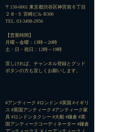
〒150-0001 東京都渋谷区神宮前６丁目
２８−５ 宮崎ビル B306
TEL. 03-3498-2956
【営業時間】
月曜～金曜：13時～20時
土・日・祝日：12時～19時
宜しければ、チャンネル登録とグッド
ボタンの方も宜しくお願いします。
#アンティーク #ロンドン #英国 #イギリ
ス #英国アンティーク #アンティーク家
具 #ロンドンタクシー #大船 #鎌倉 #英
国アンティークコーディネーター #鎌倉
アンティークス 
#ノーアンティークノ