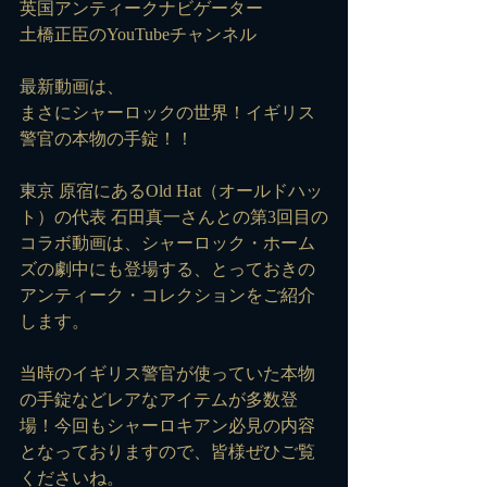
英国アンティークナビゲーター
土橋正臣のYouTubeチャンネル
最新動画は、
まさにシャーロックの世界！イギリス
警官の本物の手錠！！
東京 原宿にあるOld Hat（オールドハッ
ト）の代表 石田真一さんとの第3回目の
コラボ動画は、シャーロック・ホーム
ズの劇中にも登場する、とっておきの
アンティーク・コレクションをご紹介
します。
当時のイギリス警官が使っていた本物
の手錠などレアなアイテムが多数登
場！今回もシャーロキアン必見の内容
となっておりますので、皆様ぜひご覧
くださいね。