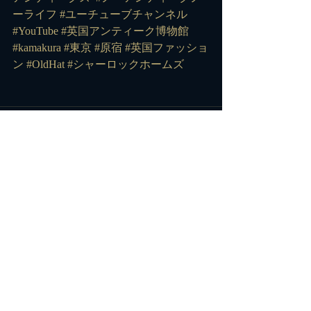
ーライフ
#ユーチューブチャンネル
#YouTube
#英国アンティーク博物館
#kamakura
#東京
#原宿
#英国ファッショ
ン
#OldHat
#シャーロックホームズ
コメント
コメントを追加…