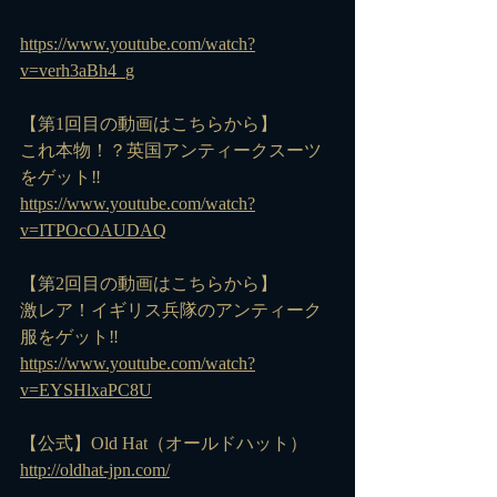
https://www.youtube.com/watch?
v=verh3aBh4_g
【第1回目の動画はこちらから】
これ本物！？英国アンティークスーツ
をゲット‼️
https://www.youtube.com/watch?
v=ITPOcOAUDAQ
【第2回目の動画はこちらから】
激レア！イギリス兵隊のアンティーク
服をゲット‼️
https://www.youtube.com/watch?
v=EYSHlxaPC8U
【公式】Old Hat（オールドハット）
http://oldhat-jpn.com/