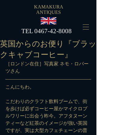
KAMAKURA
ANTIQUES
​TEL
0467-42-8008
英国からのお便り『ブラッ
クキャブコーヒー』
［ロンドン在住］写真家 ネモ・ロバー
ツさん
こんにちわ。
こだわりのクラフト飲料ブームで、街
を歩けば必ずコーヒー屋かマイクロブ
ルワリーに出会う昨今。アフタヌーン
ティーなど紅茶のイメージが強い英国
ですが、実は大型カフェチェーンの普