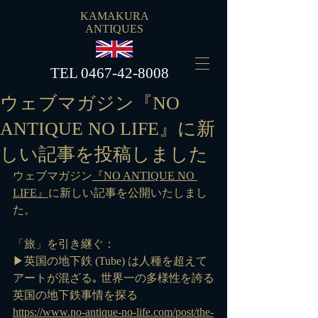
KAMAKURA
ANTIQUES
​TEL
0467-42-8008
ウェブマガジン『NO
ANTIQUE NO LIFE』に新
しい記事を投稿しました
ウェブマガジン
『NO ANTIQUE NO 
LIFE』
に新しい記事を公開いたしまし
た。
「旅」を引き継ぐ：
▶英国の地下鉄 (Tube) は人種を超えて
アートが混ざる｡ 世界一の多様性を誇る
英国の地下鉄事情を探る
https://www.no-antique-no-life.com/post/the-