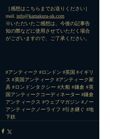
［感想はこちらまでお送りください］
mail. 
info@kamakura-uk.com
※いただいたご感想は、今後の記事告
知の際などに使用させていただく場合
がございますので、ご了承ください。
#アンティーク
#ロンドン
#英国
#イギリ
ス
#英国アンティーク
#アンティーク家
具
#ロンドンタクシー
#大船
#鎌倉
#英
国アンティークコーディネーター
#鎌倉
アンティークス
#ウェブマガジン
#ノー
アンティークノーライフ
#引き継ぐ
#地
下鉄