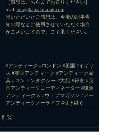
［感想はこちらまでお送りください］
mail. 
info@kamakura-uk.com
※いただいたご感想は、今後の記事告
知の際などに使用させていただく場合
がございますので、ご了承ください。
#アンティーク
#ロンドン
#英国
#イギリ
ス
#英国アンティーク
#アンティーク家
具
#ロンドンタクシー
#大船
#鎌倉
#英
国アンティークコーディネーター
#鎌倉
アンティークス
#ウェブマガジン
#ノー
アンティークノーライフ
#引き継ぐ