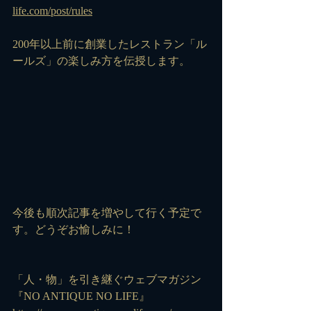
life.com/post/rules
200年以上前に創業したレストラン「ル
ールズ」の楽しみ方を伝授します。
今後も順次記事を増やして行く予定で
す。どうぞお愉しみに！
「人・物」を引き継ぐウェブマガジン
『NO ANTIQUE NO LIFE』