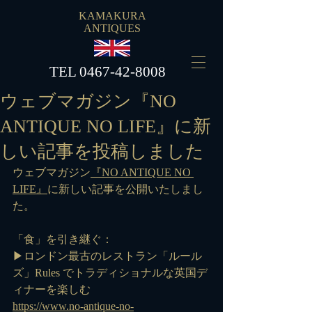
KAMAKURA
ANTIQUES
​TEL
0467-42-8008
ウェブマガジン『NO
ANTIQUE NO LIFE』に新
しい記事を投稿しました
ウェブマガジン
『NO ANTIQUE NO 
LIFE』
に新しい記事を公開いたしまし
た。
「食」を引き継ぐ：
▶ロンドン最古のレストラン「ルール
ズ」Rules でトラディショナルな英国デ
ィナーを楽しむ
https://www.no-antique-no-