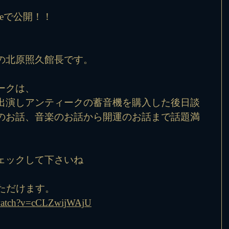
beで公開！！
の北原照久館長です。
ークは、
出演しアンティークの蓄音機を購入した後日談
のお話、音楽のお話から開運のお話まで話題満
ェックして下さいね
ただけます。
/watch?v=cCLZwijWAjU