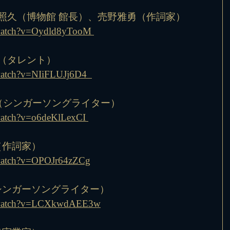
北原照久（博物館 館長）、売野雅勇（作詞家）
/watch?v=Oydld8yTooM 
雅人（タレント）
watch?v=NIiFLUJj6D4  
tomu（シンガーソングライター）
watch?v=o6deKlLexCI 
美（作詞家）
/watch?v=OPOJr64zZCg
（シンガーソングライター）
m/watch?v=LCXkwdAEE3w