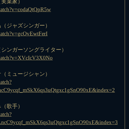
一（実業家）
/watch?v=codaQtQpR5w
奥島（ジャズシンガー）
watch?v=gcOvEwtFerI
三（シンガーソングライター）
/watch?v=XVcIcV3X0No
大倉（ミュージシャン）
atch?
ncC9ycqf_mSkX6qs3uQtgxc1gSnO90xE&index=2
ゆみ（歌手）
atch?
ncC9ycqf_mSkX6qs3uQtgxc1gSnO90xE&index=3