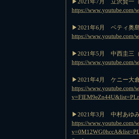
▶︎2021年7月　立沢賢
https://www.youtube.com
▶︎2021年6月　ベティ
https://www.youtube.com/
▶︎2021年5月　中西圭
https://www.youtube.com
▶︎2021年4月　ケニー
https://www.youtube.com/w
v=FlEM9eZn44U&list=PL
▶︎2021年3月　中村あ
https://www.youtube.com/w
v=0M12WG0hccA&list=PL