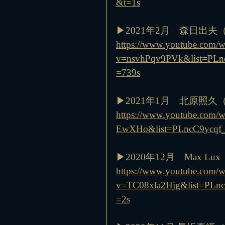
&t=1s
▶︎2021年2月　森日出
https://www.youtube.com/w
v=nsvhPqv9PVk&list=PL
=739s
▶︎2021年1月　北原照
https://www.youtube.com/
EwXHo&list=PLncC9ycqf
▶︎2020年12月　Max L
https://www.youtube.com/w
v=TC08xla2Hjg&list=PL
=2s