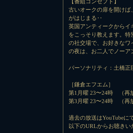
【番組コンセプト】
古いオークの扉を開けば
がはじまる‥
英国アンティークからイ
をこっそり教えます。特
の社交場で、お好きなワ
の夜は、お二人でノーアン
パーソナリティ：土橋正
［鎌倉エフエム］
第1月曜 23〜24時　（再
第3月曜 23〜24時　（再
過去の放送はYouTubeにて
以下のURLからお聴きい