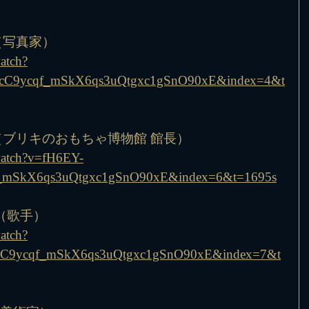
夫（写真家）
atch?
ncC9ycqf_mSkX6qs3uQtgxc1gSnO90xE&index=4&t
久（ブリキのおもちゃ博物館 館長）
watch?v=fH6EY-
_mSkX6qs3uQtgxc1gSnO90xE&index=6&t=1695s
ux（歌手）
atch?
ncC9ycqf_mSkX6qs3uQtgxc1gSnO90xE&index=7&t