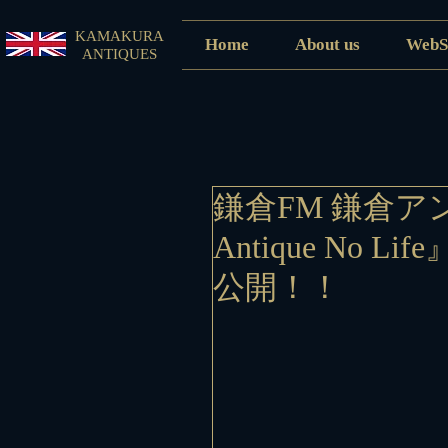
KAMAKURA
Home
About us
WebS
ANTIQUES
鎌倉FM 鎌倉ア
Antique No 
公開！！