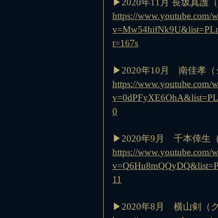
▶︎2020年11月 長坂真
https://www.youtube.com/w
v=Mw54hifNk9U&list=PL
t=167s
▶︎2020年10月　南佳
https://www.youtube.com/w
v=0dPFyXE6OhA&list=PL
0
▶︎2020年9月　千本
https://www.youtube.com/w
v=Q6Hu8mQQyDQ&list=P
11
▶︎2020年8月　横山剣