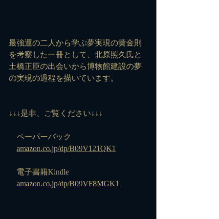
最強運の二人から学ぶ夢実現の黄金則
を考察した一冊として、北原照久氏と
土橋正臣の出会いから博物館建設の夢
の実現の過程を描いています。
↓↓↓是非、ご覧ください↓↓↓
　ペーパーバック
amazon.co.jp/dp/B09V121QK1
　電子書籍Kindle
amazon.co.jp/dp/B09VF8MGK1