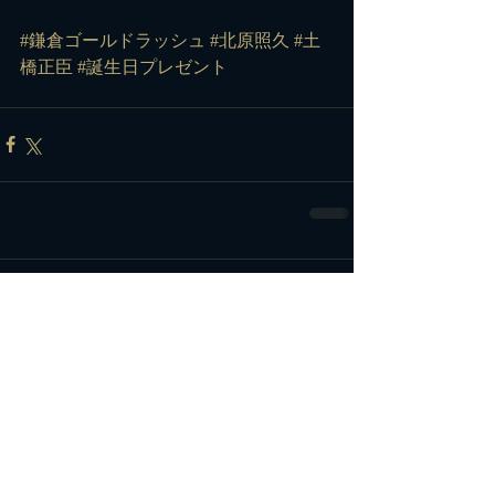
#鎌倉ゴールドラッシュ
#北原照久
#土
橋正臣
#誕生日プレゼント
コメント
コメントを追加…
カテゴリー