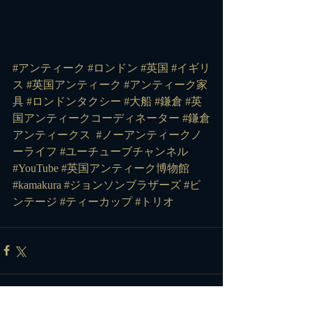
#アンティーク
#ロンドン
#英国
#イギリ
ス
#英国アンティーク
#アンティーク家
具
#ロンドンタクシー
#大船
#鎌倉
#英
国アンティークコーディネーター
#鎌倉
アンティークス
#ノーアンティークノ
ーライフ
#ユーチューブチャンネル
#YouTube
#英国アンティーク博物館
#kamakura
#ジョンソンブラザーズ
#ビ
ンテージ
#ティーカップ
#トリオ