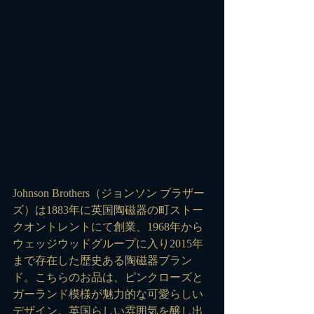
Johnson Brothers（ジョンソン ブラザー
ズ）は1883年に英国陶磁器の町ストー
クオントレントにて創業、1968年から
ウェッジウッドグループに入り2015年
まで存在した歴史ある陶磁器ブラン
ド。こちらのお品は、ピンクローズと
ガーランド模様が魅力的な可愛らしい
デザイン。英国らしい雰囲気を醸し出