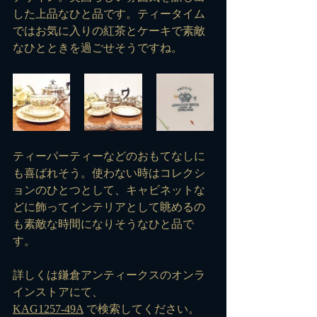
した上品なひと品です。ティータイム
ではお気に入りの紅茶とケーキで素敵
なひとときを過ごせそうですね。
ティーパーティーなどのおもてなしに
も喜ばれそう。使わない時はコレクシ
ョンのひとつとして、キャビネットな
どに飾ってインテリアとして眺めるの
も素敵な時間になりそうなひと品で
す。
詳しくは鎌倉アンティークスのオンラ
インストアにて、
KAG1257-49A
 で検索してください。