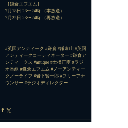
［鎌倉エフエム］
7月18日 23〜24時 （本放送）
7月25日 23〜24時 （再放送）
#英国アンティーク
#鎌倉
#鎌倉山
#英国
アンティークコーディネーター
#鎌倉ア
ンティークス
#antique
#土橋正臣
#ラジ
オ番組
#鎌倉エフエム
#ノーアンティー
クノーライフ
#岩下賢一郎
#フリーアナ
ウンサー
#ラジオディレクター