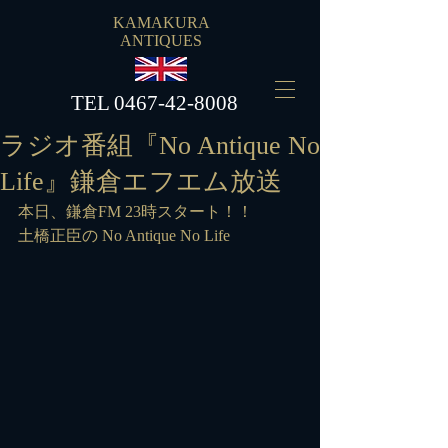
KAMAKURA
ANTIQUES
​TEL
0467-42-8008
ラジオ番組『No Antique No
Life』鎌倉エフエム放送
本日、鎌倉FM 23時スタート！！
土橋正臣の No Antique No Life