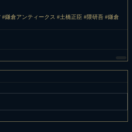
館
#鎌倉アンティークス
#土橋正臣
#隈研吾
#鎌倉