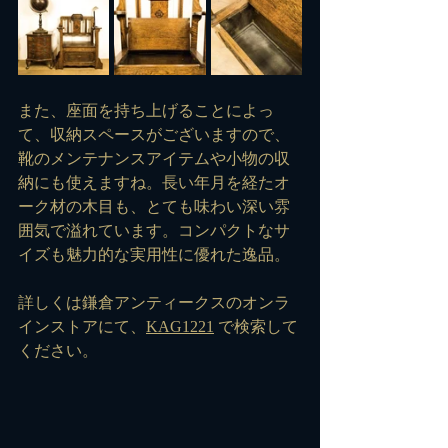
また、座面を持ち上げることによっ
て、収納スペースがございますので、
靴のメンテナンスアイテムや小物の収
納にも使えますね。長い年月を経たオ
ーク材の木目も、とても味わい深い雰
囲気で溢れています。コンパクトなサ
イズも魅力的な実用性に優れた逸品。
詳しくは鎌倉アンティークスのオンラ
インストアにて、
KAG1221
 で検索して
ください。