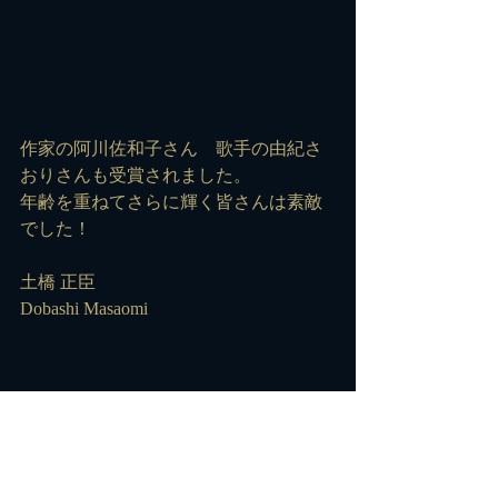
作家の阿川佐和子さん　歌手の由紀さ
おりさんも受賞されました。
年齢を重ねてさらに輝く皆さんは素敵
でした！
土橋 正臣
Dobashi Masaomi
#英国アンティーク
#鎌倉アンティーク
ス
#土橋正臣
#売野雅夫
#由紀さおり
#阿
川佐和子
#グッドエイジャー賞