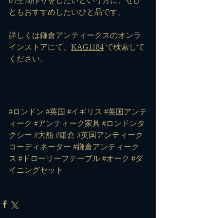
の空間作りをしたいという方に、ぜひ
ともおすすめしたいひと品です。
詳しくは鎌倉アンティークスのオンラ
インストアにて、
KAG1184
 で検索して
ください。
#ロンドン
#英国
#イギリス
#英国アンテ
ィーク
#アンティーク家具
#ロンドンタ
クシー
#大船
#鎌倉
#英国アンティーク
コーディネーター
#鎌倉アンティーク
ス
#ドローリーフテーブル
#オーク
#ダ
イニングセット