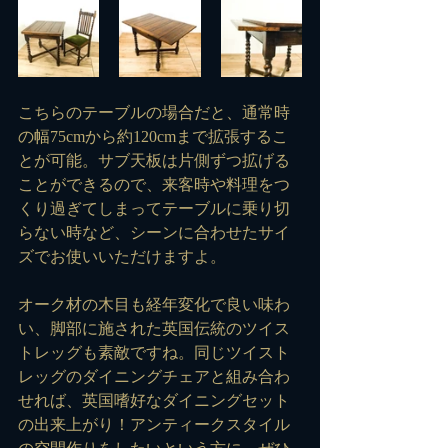
こちらのテーブルの場合だと、通常時
の幅75cmから約120cmまで拡張するこ
とが可能。サブ天板は片側ずつ拡げる
ことができるので、来客時や料理をつ
くり過ぎてしまってテーブルに乗り切
らない時など、シーンに合わせたサイ
ズでお使いいただけますよ。
オーク材の木目も経年変化で良い味わ
い、脚部に施された英国伝統のツイス
トレッグも素敵ですね。同じツイスト
レッグのダイニングチェアと組み合わ
せれば、英国嗜好なダイニングセット
の出来上がり！アンティークスタイル