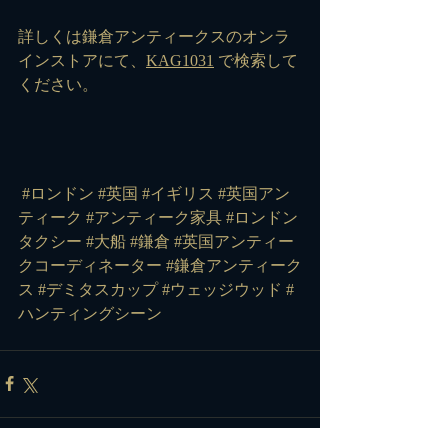
詳しくは鎌倉アンティークスのオンラ
インストアにて、
KAG1031
 で検索して
ください。
#ロンドン
#英国
#イギリス
#英国アン
ティーク
#アンティーク家具
#ロンドン
タクシー
#大船
#鎌倉
#英国アンティー
クコーディネーター
#鎌倉アンティーク
ス
#デミタスカップ
#ウェッジウッド
#
ハンティングシーン