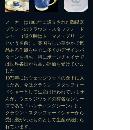
メーカーは1883年に設立された陶磁器
ブランドのクラウン・スタッフォード
シャー（設立時はトーマス・グリーン
という名前）。英国らしい華やかで気
品ある作風を中心に多くのデザインパ
ターンを持ち、特にボーンチャイナで
は世界各国から高い評価を受けていま
した。
1973年にはウェッジウッドの傘下に入
った為、今はクラウン・スタッフォー
ドシャーとして生産は行われていませ
んが、ウェッジウッドの有名なシリー
ズである『ハンティングシーン』は、
クラウン・スタッフォードシャーから
受け継がれたものとして生産が続けら
れています。