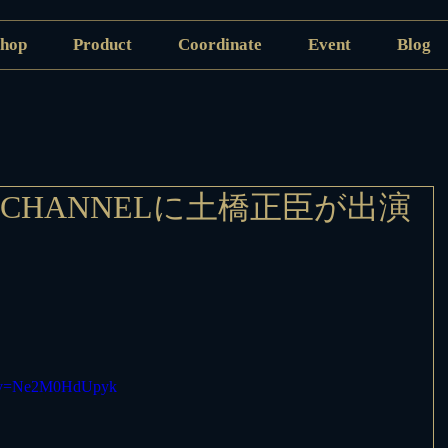
hop
Product
Coordinate
Event
Blog
ON CHANNELに土橋正臣が出演
た！
ch?v=Ne2M0HdUpyk