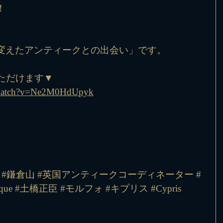
！
変えたアンティークとの出会い」です。
ただけます▼
/watch?v=Ne2M0HdUpyk
#鎌倉山
#英国アンティークコーディネーター
#
ique
#土橋正臣
#モルフォ
#キプリス
#Cypris