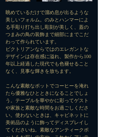
眺めているだけで溜め息が出るような
美しいフォルム。のみとハンマーによ
る手彫り打ち出し彫刻が美しく、蓋の
つまみの鳥の装飾まで細部にまでこだ
わって作られています。
ビクトリアンならではのエレガントな
デザインは存在感に溢れ、製作から100
年以上経過した現代でも色褪せること
なく、見事な輝きを放ちます。
こんな素敵なポットでコーヒーを淹れ
たら優雅なひとときになることでしょ
う。テーブルを華やかに彩ってゲスト
や家族と素敵な時間をお過ごしくださ
い。使わないときは、キャビネットに
美術品のように飾ってディスプレイし
てくださいね。素敵なアンティークポ