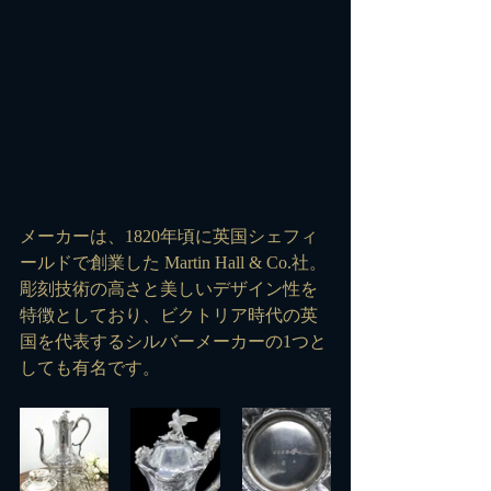
メーカーは、1820年頃に英国シェフィ
ールドで創業した Martin Hall & Co.社。
彫刻技術の高さと美しいデザイン性を
特徴としており、ビクトリア時代の英
国を代表するシルバーメーカーの1つと
しても有名です。