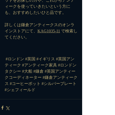
ットをお探しの方や、これからアンテ
ィークを使っていきたいという方に
も、おすすめしたいひと品です。
詳しくは鎌倉アンティークスのオンラ
インストアにて、
KAG1035-11
 で検索し
てください。
#ロンドン
#英国
#イギリス
#英国アン
ティーク
#アンティーク家具
#ロンドン
タクシー
#大船
#鎌倉
#英国アンティー
クコーディネーター
#鎌倉アンティーク
ス
#コーヒーポット
#シルバープレート
#シェフィールド